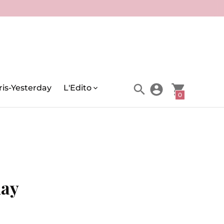
is-Yesterday
L'Edito
0
day