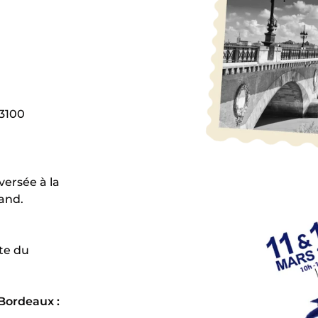
33100
versée à la
and.
ite du
 Bordeaux :